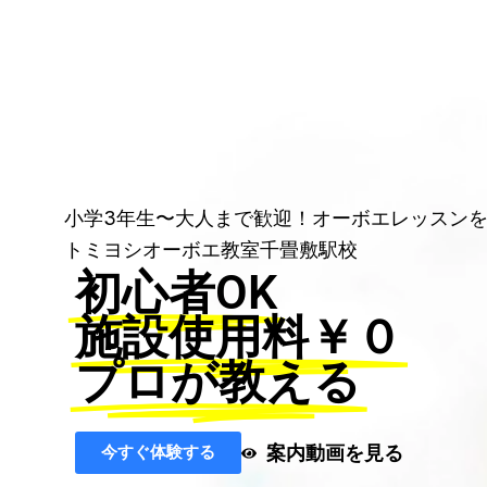
小学3年生〜大人まで歓迎！オーボエレッスン
トミヨシオーボエ教室千畳敷駅校
初心者OK
施設使用料￥０
プロが教える
案内動画を見る
今すぐ体験する