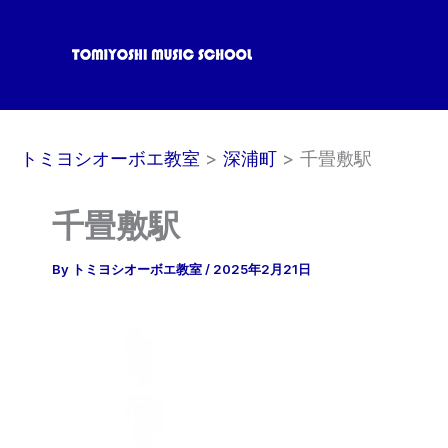
内
容
を
ス
キ
ッ
トミヨシオーボエ教室
深浦町
千畳敷駅
プ
千畳敷駅
By
トミヨシオーボエ教室
/
2025年2月21日