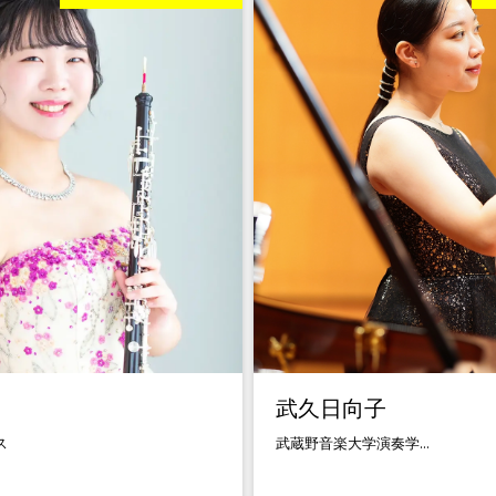
武久日向子
ス
武蔵野音楽大学演奏学...