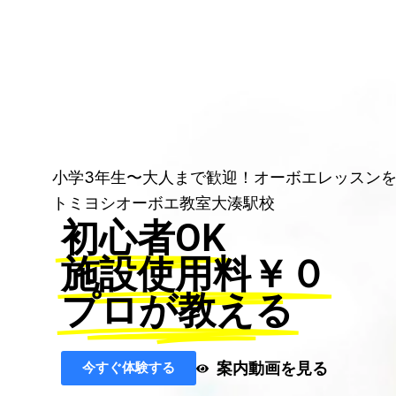
小学3年生〜大人まで歓迎！オーボエレッスン
トミヨシオーボエ教室大湊駅校
初心者OK
施設使用料￥０
プロが教える
案内動画を見る
今すぐ体験する