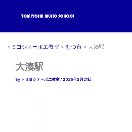
内
容
を
ス
キ
ッ
トミヨシオーボエ教室
むつ市
大湊駅
プ
大湊駅
By
トミヨシオーボエ教室
/
2025年2月21日