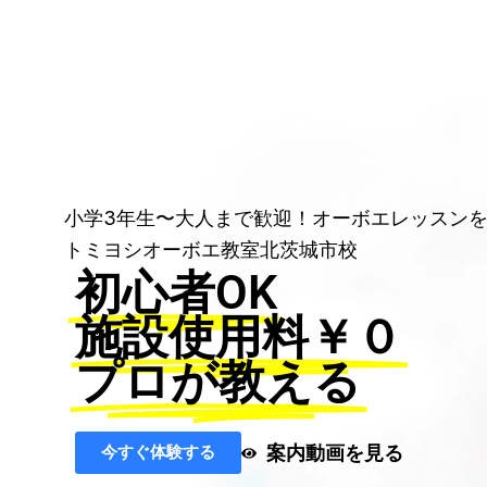
小学3年生〜大人まで歓迎！オーボエレッスン
トミヨシオーボエ教室北茨城市校
初心者OK
施設使用料￥０
プロが教える
案内動画を見る
今すぐ体験する