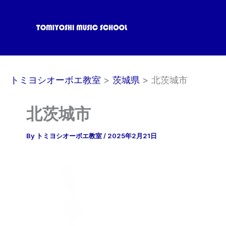
内
容
を
ス
キ
ッ
トミヨシオーボエ教室
茨城県
北茨城市
プ
北茨城市
By
トミヨシオーボエ教室
/
2025年2月21日