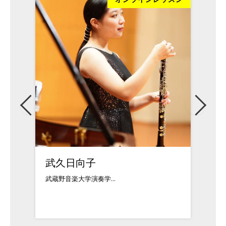
武久日向子
松本
武蔵野音楽大学演奏学...
クラシ