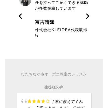
きる講師
エ教室の信念や在籍している
す
ミュージシャンのレベルの高
さを知った
藤波辰爾
A代表取締
タレント
ひたちなか市オーボエ教室のレッスン
生徒様の声
丁寧に教えてくれ
て、非常によかったが、 先生が