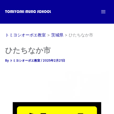
内
容
を
ス
キ
トミヨシオーボエ教室
茨城県
ひたちなか市
ッ
プ
ひたちなか市
By
トミヨシオーボエ教室
/
2025年2月21日