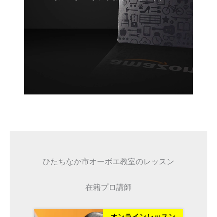
ひたちなか市オーボエ教室のレッスン
在籍プロ講師
ッスン
オンラインレッスン