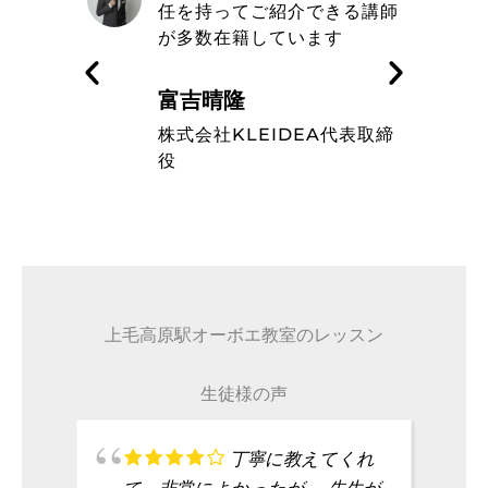
きる講師
エ教室の信念や在籍している
す
ミュージシャンのレベルの高
さを知った
藤波辰爾
A代表取締
タレント
上毛高原駅オーボエ教室のレッスン
生徒様の声
丁寧に教えてくれ
て、非常によかったが、 先生が