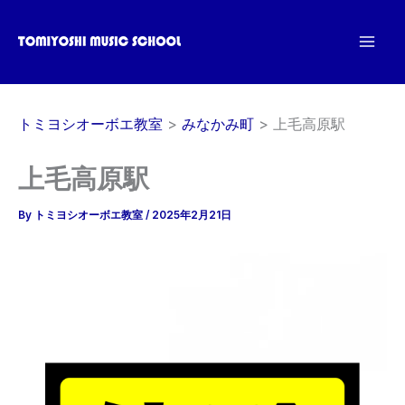
内
容
を
ス
キ
トミヨシオーボエ教室
みなかみ町
上毛高原駅
ッ
プ
上毛高原駅
By
トミヨシオーボエ教室
/
2025年2月21日