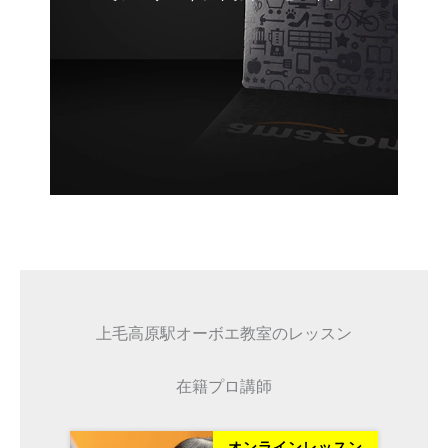
上毛高原駅オーボエ教室のレッスン
在籍プロ講師
ッスン
オンラインレッスン