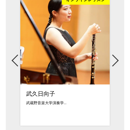
武久日向子
松本
武蔵野音楽大学演奏学...
クラシ