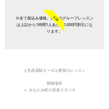
お得
※全て税込み価格。弊社のグループレッスン
は上記から1時間1人あたり1,000円割引にな
ります。
上毛高原駅オーボエ教室のレッスン
開催場所
みなかみ町の音楽スタジオ