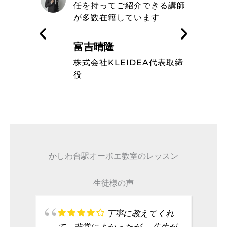
きる講師
エ教室の信念や在籍している
す
ミュージシャンのレベルの高
さを知った
藤波辰爾
A代表取締
タレント
かしわ台駅オーボエ教室のレッスン
生徒様の声
丁寧に教えてくれ
て、非常によかったが、 先生が