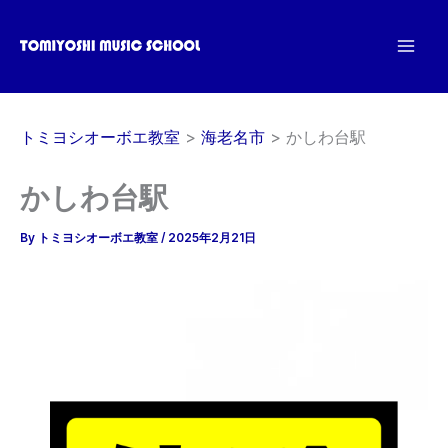
内
容
を
ス
キ
トミヨシオーボエ教室
海老名市
かしわ台駅
ッ
プ
かしわ台駅
By
トミヨシオーボエ教室
/
2025年2月21日