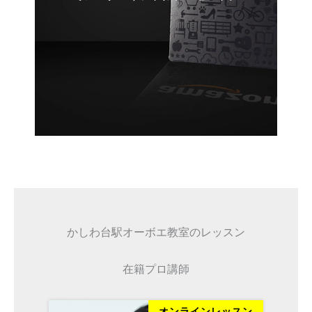
かしわ台駅オーボエ教室のレッスン
在籍プロ講師
ッスン
オンラインレッスン