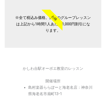
お得
※全て税込み価格。弊社のグループレッスン
は上記から1時間1人あたり1,000円割引にな
ります。
かしわ台駅オーボエ教室のレッスン
開催場所
島村楽器ららぽーと海老名店：神奈川
県海老名市扇町13-1