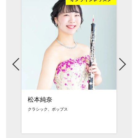
松本純奈
武久
クラシック、ポップス
武蔵野