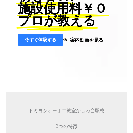
施設使用料￥０
プロが教える
今すぐ体験する
案内動画を見る
トミヨシオーボエ教室かしわ台駅校
8つの特徴