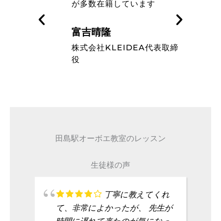
す
ミュージシャンのレベルの高
さを知った
藤波辰爾
A代表取締
タレント
田島駅オーボエ教室のレッスン
生徒様の声
丁寧に教えてくれ
て、非常によかったが、 先生が
時間に遅れて来たのが気になっ