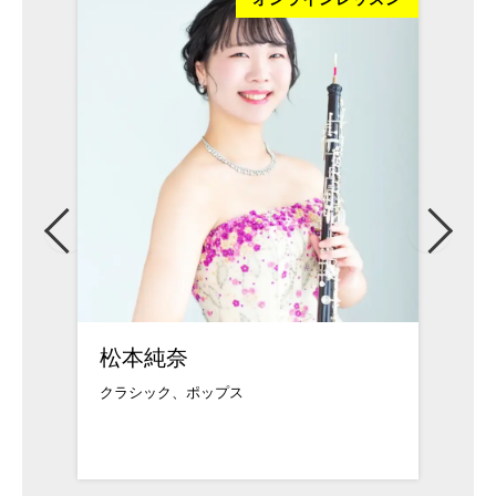
松本純奈
武久
クラシック、ポップス
武蔵野