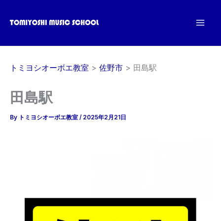
内
容
を
ス
キ
トミヨシオーボエ教室
佐野市
田島駅
ッ
プ
田島駅
By
トミヨシオーボエ教室
/
2025年2月21日