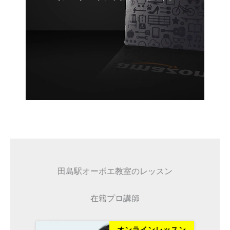
田島駅オーボエ教室のレッスン
在籍プロ講師
ッスン
オンラインレッスン