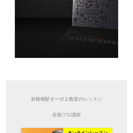
岩根橋駅オーボエ教室のレッスン
在籍プロ講師
ッスン
オンラインレッスン