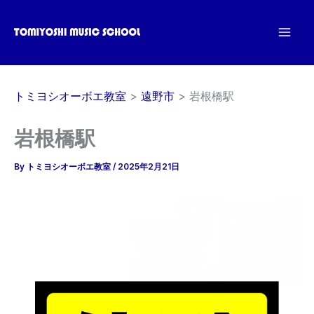
内
容
を
ス
キ
トミヨシオーボエ教室
遠野市
岩根橋駅
ッ
プ
岩根橋駅
By
トミヨシオーボエ教室
/
2025年2月21日