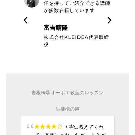
きる講師
エ教室の信念や在籍している
す
ミュージシャンのレベルの高
さを知った
藤波辰爾
A代表取締
タレント
岩根橋駅オーボエ教室のレッスン
生徒様の声
丁寧に教えてくれ
て、非常によかったが、 先生が