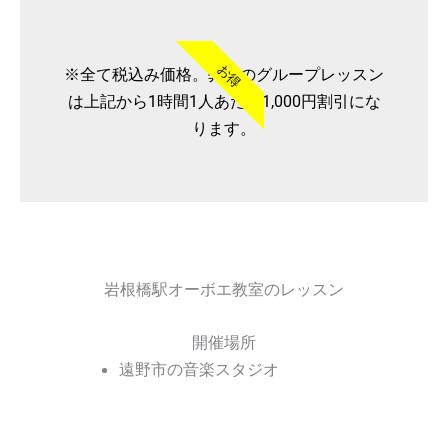
お得
※全て税込み価格。弊社のグループレッスン
は上記から1時間1人あたり1,000円割引にな
ります。
岩根橋駅オーボエ教室のレッスン
開催場所
遠野市の音楽スタジオ