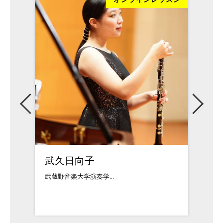
武久日向子
松本
武蔵野音楽大学演奏学...
クラシ