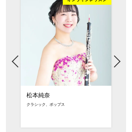
松本純奈
武久
クラシック、ポップス
武蔵野