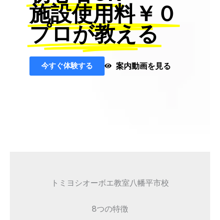
施設使用料￥０
プロが教える
今すぐ体験する
案内動画を見る
トミヨシオーボエ教室八幡平市校
8つの特徴