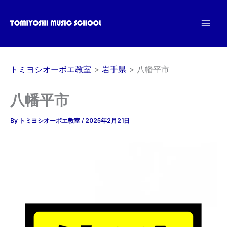
内
容
を
ス
キ
トミヨシオーボエ教室
岩手県
八幡平市
ッ
プ
八幡平市
By
トミヨシオーボエ教室
/
2025年2月21日