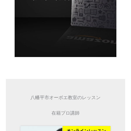
八幡平市オーボエ教室のレッスン
在籍プロ講師
ッスン
オンラインレッスン