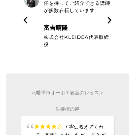
きる講師
エ教室の信念や在籍している
す
ミュージシャンのレベルの高
さを知った
藤波辰爾
A代表取締
タレント
八幡平市オーボエ教室のレッスン
生徒様の声
丁寧に教えてくれ
て、非常によかったが、 先生が