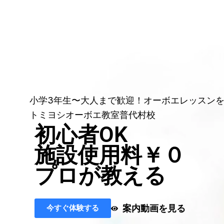
小学3年生〜大人まで歓迎！オーボエレッスン
トミヨシオーボエ教室普代村校
初心者OK
施設使用料￥０
プロが教える
案内動画を見る
今すぐ体験する