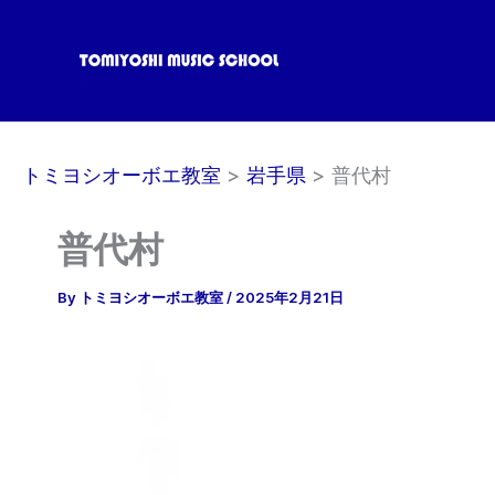
内
容
を
ス
キ
ッ
トミヨシオーボエ教室
岩手県
普代村
プ
普代村
By
トミヨシオーボエ教室
/
2025年2月21日