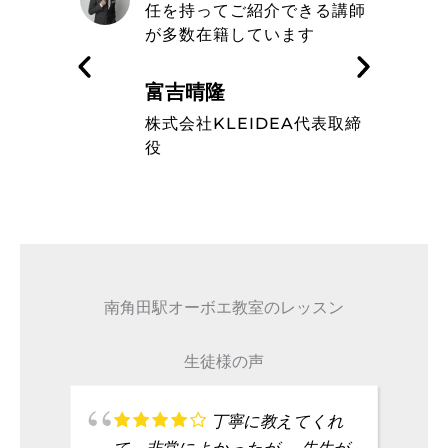
きる講師
エ教室の信念や在籍している
す
ミュージシャンのレベルの高
さを知った
藤波辰爾
A代表取締
タレント
南角田駅オーボエ教室のレッスン
生徒様の声
丁寧に教えてくれ
て、非常によかったが、 先生が