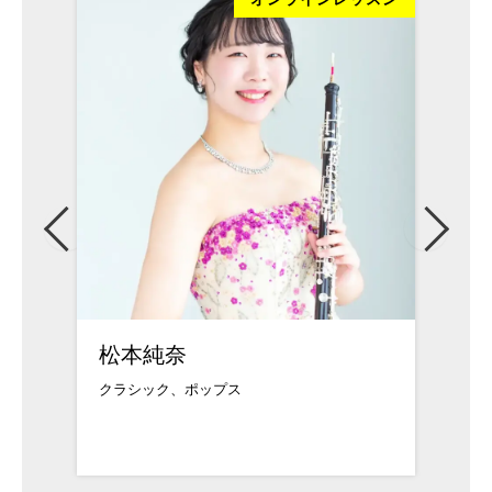
松本純奈
武久
クラシック、ポップス
武蔵野