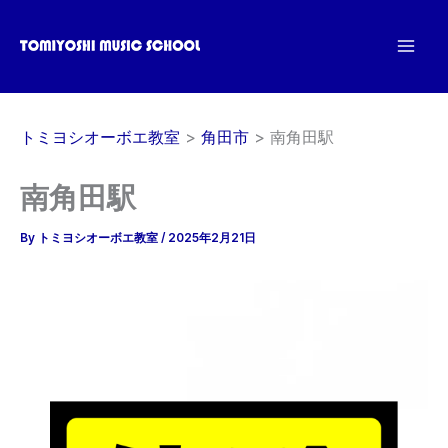
内
容
を
ス
キ
トミヨシオーボエ教室
角田市
南角田駅
ッ
プ
南角田駅
By
トミヨシオーボエ教室
/
2025年2月21日