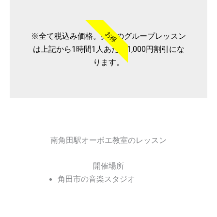
お得
※全て税込み価格。弊社のグループレッスン
は上記から1時間1人あたり1,000円割引にな
ります。
南角田駅オーボエ教室のレッスン
開催場所
角田市の音楽スタジオ