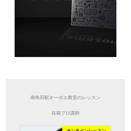
南角田駅オーボエ教室のレッスン
在籍プロ講師
ッスン
オンラインレッスン