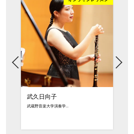
武久日向子
松本
武蔵野音楽大学演奏学...
クラシ