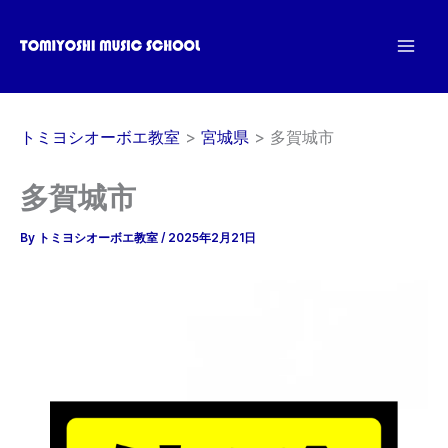
内
容
を
ス
キ
トミヨシオーボエ教室
宮城県
多賀城市
ッ
プ
多賀城市
By
トミヨシオーボエ教室
/
2025年2月21日