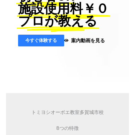
施設使用料￥０
プロが教える
今すぐ体験する
案内動画を見る
トミヨシオーボエ教室多賀城市校
8つの特徴