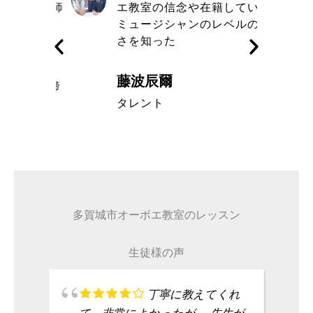
きる講師
エ教室の信念や在籍している
す
ミュージシャンのレベルの高
さを知った
藤波辰爾
A代表取締
タレント
多賀城市オーボエ教室のレッスン
生徒様の声
丁寧に教えてくれ
て、非常によかったが、 先生が