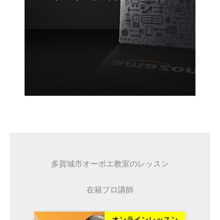
多賀城市オーボエ教室のレッスン
在籍プロ講師
ッスン
オンラインレッスン