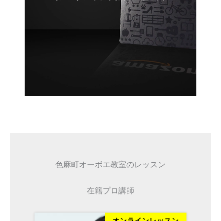
色麻町オーボエ教室のレッスン
在籍プロ講師
ッスン
オンラインレッスン