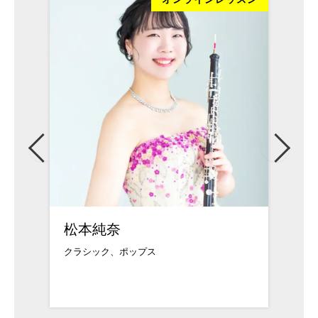
松本純奈
武久
クラシック、ポップス
武蔵野