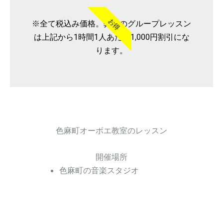
お得
※全て税込み価格。弊社のグループレッスン
は上記から1時間1人あたり1,000円割引にな
ります。
色麻町オーボエ教室のレッスン
開催場所
色麻町の音楽スタジオ