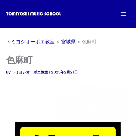
内
容
を
ス
キ
トミヨシオーボエ教室
宮城県
色麻町
ッ
プ
色麻町
By
トミヨシオーボエ教室
/
2025年2月21日