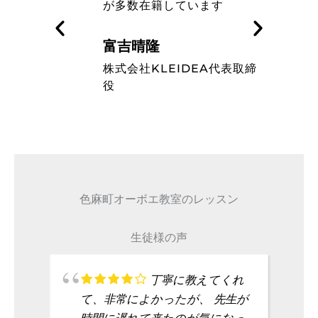
す
ミュージシャンのレベルの高
さを知った
藤波辰爾
A代表取締
タレント
色麻町オーボエ教室のレッスン
生徒様の声
丁寧に教えてくれ
て、非常によかったが、 先生が
時間に遅れて来たのが気になっ