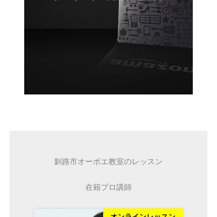
釧路市オーボエ教室のレッスン
在籍プロ講師
ッスン
オンラインレッスン