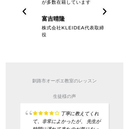
す
ミュージシャンのレベルの高
さを知った
藤波辰爾
A代表取締
タレント
釧路市オーボエ教室のレッスン
生徒様の声
丁寧に教えてくれ
て、非常によかったが、 先生が
時間に遅れて来たのが気になっ