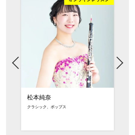
松本純奈
武久
クラシック、ポップス
武蔵野