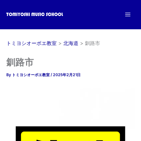
内
容
を
ス
キ
トミヨシオーボエ教室
北海道
釧路市
ッ
プ
釧路市
By
トミヨシオーボエ教室
/
2025年2月21日