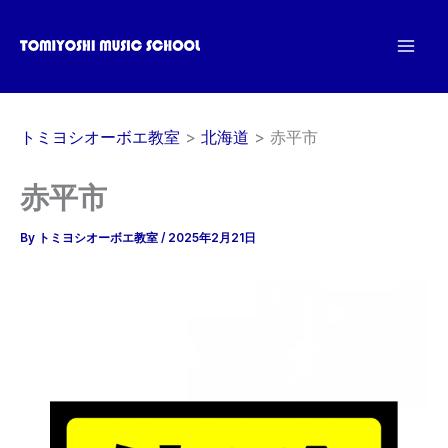
内
容
を
ス
キ
トミヨシオーボエ教室
北海道
赤平市
ッ
プ
赤平市
By
トミヨシオーボエ教室
/
2025年2月21日