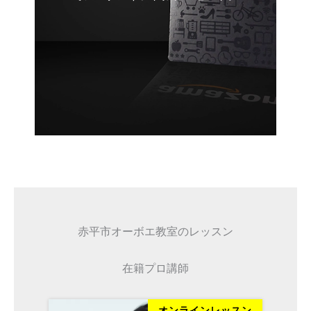
赤平市オーボエ教室のレッスン
在籍プロ講師
ッスン
オンラインレッスン