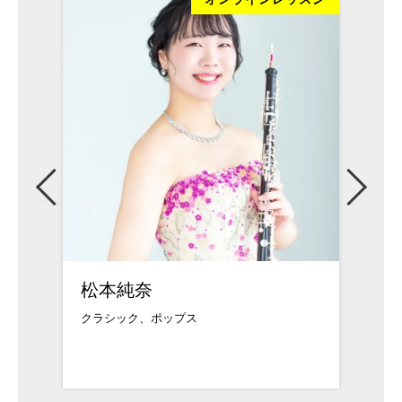
松本純奈
武久
クラシック、ポップス
武蔵野