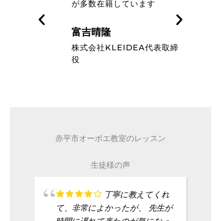
す
ミュージシャンのレベルの高
さを知った
藤波辰爾
A代表取締
タレント
赤平市オーボエ教室のレッスン
生徒様の声
丁寧に教えてくれ
て、非常によかったが、 先生が
時間に遅れて来たのが気になっ