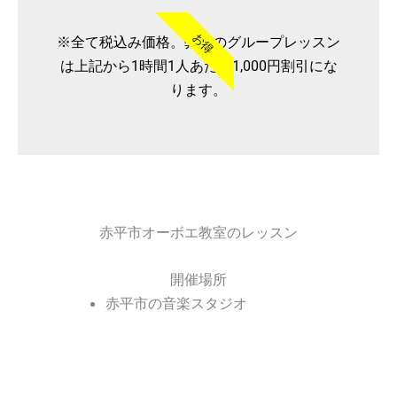
お得
※全て税込み価格。弊社のグループレッスン
は上記から1時間1人あたり1,000円割引にな
ります。
赤平市オーボエ教室のレッスン
開催場所
赤平市の音楽スタジオ