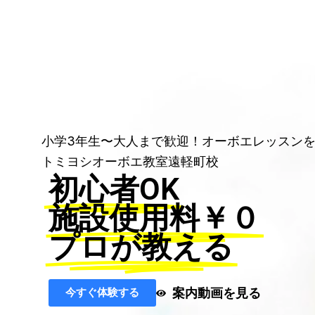
小学3年生〜大人まで歓迎！オーボエレッスン
トミヨシオーボエ教室遠軽町校
初心者OK
施設使用料￥０
プロが教える
案内動画を見る
今すぐ体験する