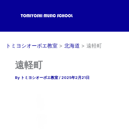
内
容
を
ス
キ
ッ
トミヨシオーボエ教室
北海道
遠軽町
プ
遠軽町
By
トミヨシオーボエ教室
/
2025年2月21日