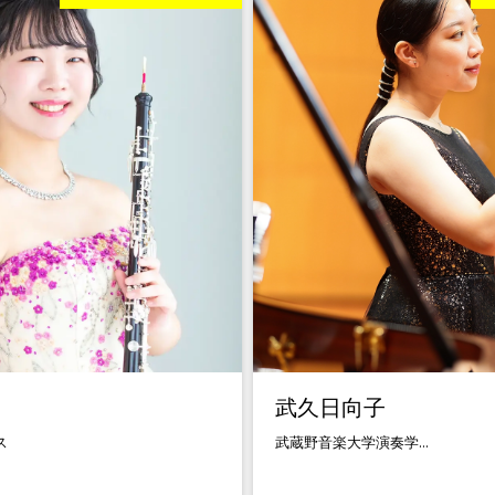
武久日向子
ス
武蔵野音楽大学演奏学...