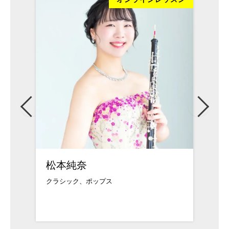
松本純奈
武久
クラシック、ポップス
武蔵野