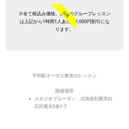
お得
※全て税込み価格。弊社のグループレッスン
は上記から1時間1人あたり1,000円割引にな
ります。
平和駅オーボエ教室のレッスン
開催場所
スタジオブルーダン：北海道札幌市白
石区菊水5条1-7