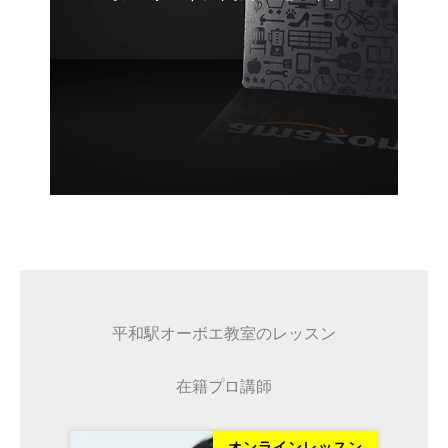
平和駅オーボエ教室のレッスン
在籍プロ講師
ッスン
オンラインレッスン