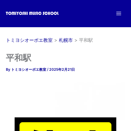
内
容
を
ス
キ
トミヨシオーボエ教室
札幌市
平和駅
ッ
プ
平和駅
By
トミヨシオーボエ教室
/
2025年2月21日