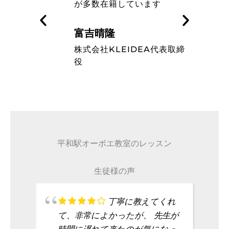
す
ミュージシャンのレベルの高
さを知った
藤波辰爾
A代表取締
タレント
平和駅オーボエ教室のレッスン
生徒様の声
丁寧に教えてくれ
て、非常によかったが、 先生が
時間に遅れて来たのが気になっ