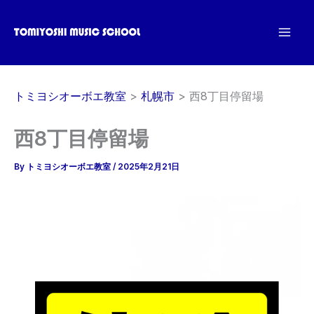
内
容
を
ス
キ
トミヨシオーボエ教室
札幌市
西8丁目停留場
ッ
プ
西8丁目停留場
By
トミヨシオーボエ教室
/
2025年2月21日