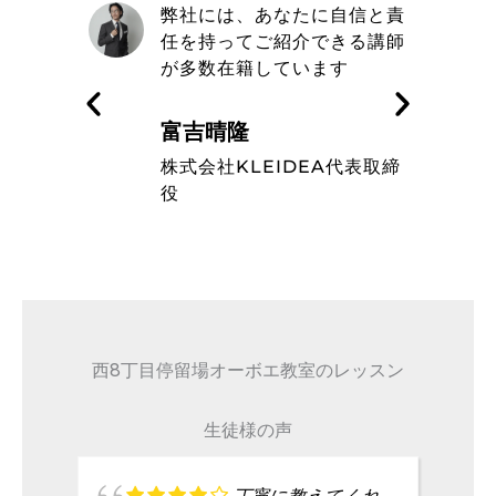
自信と責
取材を通してトミヨシオーボ
きる講師
エ教室の信念や在籍している
す
ミュージシャンのレベルの高
さを知った
藤波辰爾
A代表取締
タレント
西8丁目停留場オーボエ教室のレッスン
生徒様の声
丁寧に教えてくれ