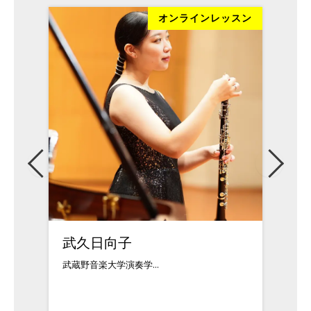
ッスン
オンラインレッスン
武久日向子
松本
武蔵野音楽大学演奏学...
クラシ