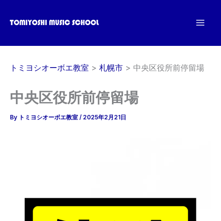
内
容
を
ス
キ
トミヨシオーボエ教室
札幌市
中央区役所前停留場
ッ
プ
中央区役所前停留場
By
トミヨシオーボエ教室
/
2025年2月21日