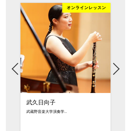
ッスン
オンラインレッスン
松本純奈
武久
クラシック、ポップス
武蔵野